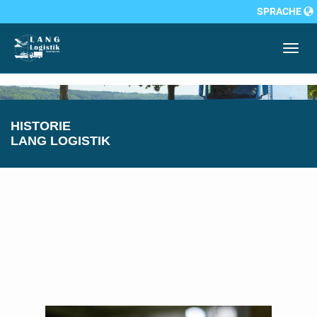
SPRACHE
Toggle
naviga
Zum
Hauptinhalt
HISTORIE
springen
LANG LOGISTIK